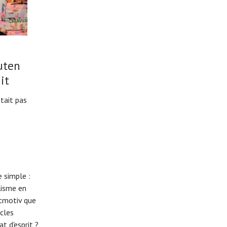
uten
it
tait pas
 simple :
lisme en
eitmotiv que
cles
t d'esprit ?