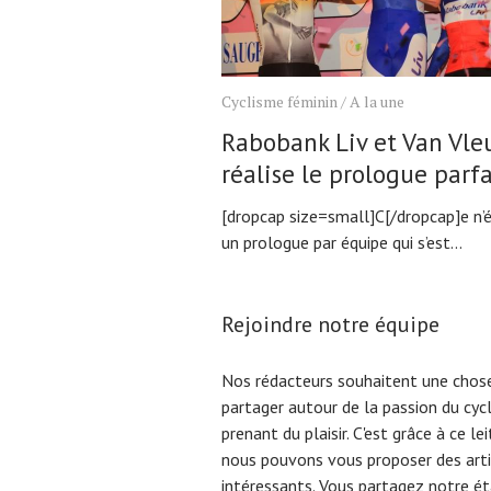
Cyclisme féminin
/
A la une
Rabobank Liv et Van Vle
réalise le prologue parfa
[dropcap size=small]C[/dropcap]e n’é
un prologue par équipe qui s’est...
Rejoindre notre équipe
Nos rédacteurs souhaitent une chose
partager autour de la passion du cyc
prenant du plaisir. C'est grâce à ce l
nous pouvons vous proposer des arti
intéressants. Vous partagez notre éta