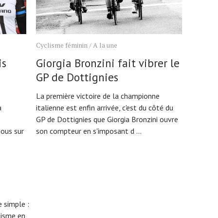
Cyclisme féminin
/
A la une
is
Giorgia Bronzini fait vibrer le
GP de Dottignies
La première victoire de la championne
a
italienne est enfin arrivée, c'est du côté du
GP de Dottignies que Giorgia Bronzini ouvre
ous sur
son compteur en s'imposant d ...
 simple :
lisme en