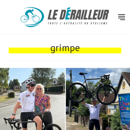
Actualités
Technologies
grimpe
Tests de produits
Conseils
Tendances
Tous nos articles
À propos