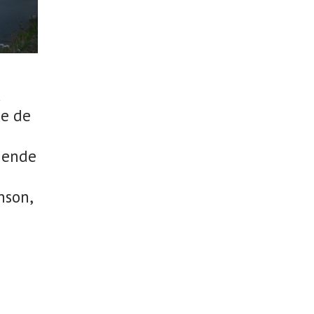
u
e de
égende
nson,