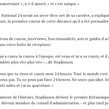
 maintenant », a-t-il ajouté, « et c'est unique. »
 National 24 serait un serre-livre net de sa carrière, a expliq
tout, la première course de cette distance qu'il a été persuadée 
tenu de course, interviews, fonctionnalités, avis et guides d'ac
ns votre boîte de réception!
ui a couru la course à l'époque, est venu et m'a vu courir, et il 
embler plus vite plus vite « , dit Hopkinson.
Je veux que tu viens et courir mon 24 heures. Tout le monde s'e
 peux pas. Tu ne peux pas faire 24 heures. Ne soyez pas idiot. Et j
 441 miles et j'ai eu quatrième. «
raiment de l'histoire, Hopkinson devient le premier Britanniqu
 devenir membre du conseil d'administration – et plus tard pr