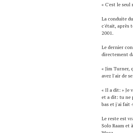
« C'est le seul
La conduite du
c'était, après 
2001.
Le dernier con
directement da
« Jim Turner, q
avez l'air de s
« Il a dit: » 
et a dit: tu ne
bas et j'ai fait
Le reste est v
Solo Raam et à
Wuca.