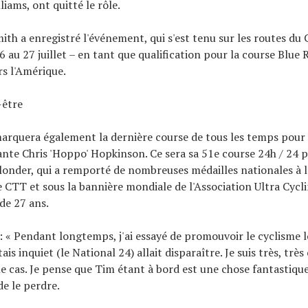
iams, ont quitté le rôle.
ith a enregistré l'événement, qui s'est tenu sur les routes du 
 au 27 juillet – en tant que qualification pour la course Blue 
rs l'Amérique.
-être
rquera également la dernière course de tous les temps pour 
nte Chris 'Hoppo' Hopkinson. Ce sera sa 51e course 24h / 24 p
llonder, qui a remporté de nombreuses médailles nationales à la
CTT et sous la bannière mondiale de l'Association Ultra Cycl
 de 27 ans.
 « Pendant longtemps, j'ai essayé de promouvoir le cyclisme 
étais inquiet (le National 24) allait disparaître. Je suis très, tr
le cas. Je pense que Tim étant à bord est une chose fantastique
e le perdre.