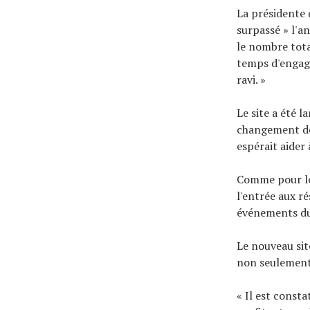
La présidente 
surpassé » l'a
le nombre tota
temps d'engage
ravi. »
Le site a été 
changement de 
espérait aider
Comme pour le 
l'entrée aux r
événements du 
Le nouveau sit
non seulement 
« Il est const