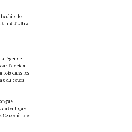
Cheshire le
Riband d'Ultra-
la légende
our l'ancien
 fois dans les
ing au cours
longue
ès content que
. Ce serait une