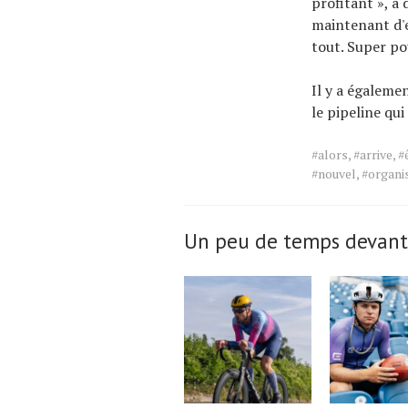
profitant », a 
maintenant d'e
tout. Super po
Il y a égaleme
le pipeline qu
Tags
#alors
,
#arrive
,
#
for
#nouvel
,
#organi
the
article.
Un peu de temps devant