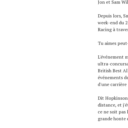
Jon et Sam Will
Depuis lors, Sm
week-end du 26
Racing à trave
Tu aimes peut
L'événement ma
ultra-concursa
British Best A
événements de 
d'une carrière
Dit Hopkinson:
distance, et j'
ce ne soit pas 
grande honte d