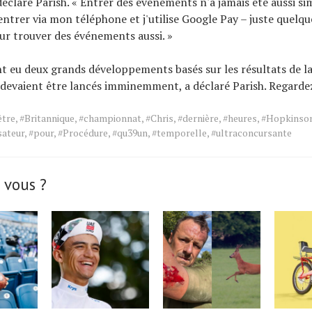
déclaré Parish. « Entrer des événements n'a jamais été aussi sim
ntrer via mon téléphone et j'utilise Google Pay – juste quelques
ur trouver des événements aussi. »
nt eu deux grands développements basés sur les résultats de l
i devaient être lancés imminemment, a déclaré Parish. Regarde
être
,
#Britannique
,
#championnat
,
#Chris
,
#dernière
,
#heures
,
#Hopkinso
sateur
,
#pour
,
#Procédure
,
#qu39un
,
#temporelle
,
#ultraconcursante
 vous ?