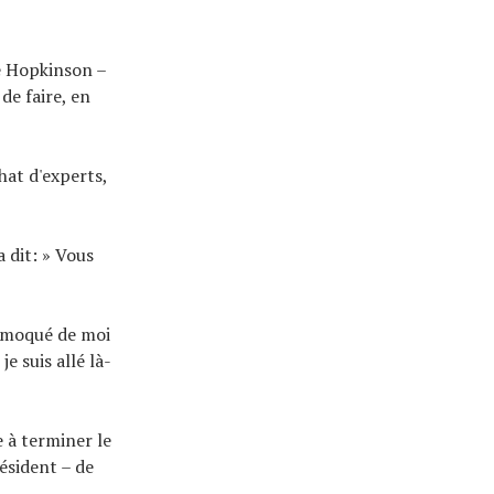
ué Hopkinson –
de faire, en
hat d'experts,
a dit: » Vous
st moqué de moi
e suis allé là-
e à terminer le
ésident – de