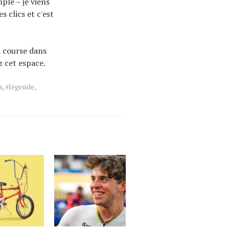
ple – je viens
 clics et c'est
a course dans
z cet espace.
n
,
#légende
,