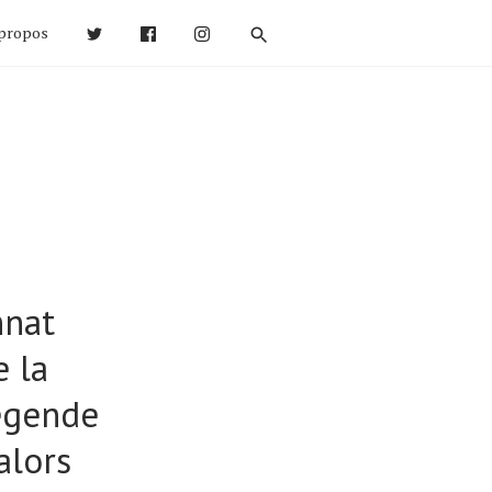
propos
nnat
e la
légende
alors