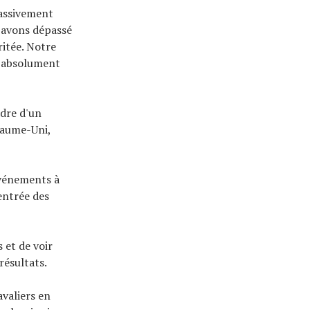
massivement
s avons dépassé
ritée. Notre
s absolument
adre d'un
yaume-Uni,
événements à
entrée des
 et de voir
résultats.
avaliers en