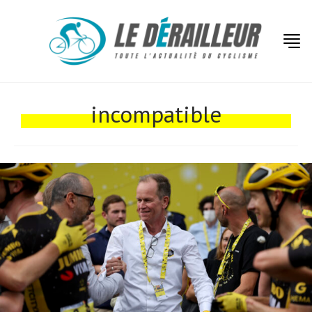
Actualités
Technologies
incompatible
Tests de produits
Conseils
Tendances
Tous nos articles
À propos