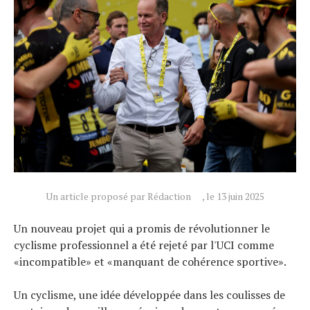
Un article proposé par Rédaction
, le 13 juin 2025
Actualités
Technologies
Un nouveau projet qui a promis de révolutionner le
cyclisme professionnel a été rejeté par l'UCI comme
Tests de produits
«incompatible» et «manquant de cohérence sportive».
Conseils
Tendances
Un cyclisme, une idée développée dans les coulisses de
Tous nos articles