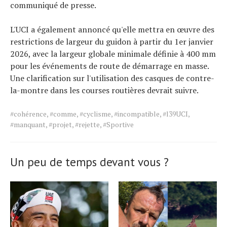
communiqué de presse.
L'UCI a également annoncé qu'elle mettra en œuvre des
restrictions de largeur du guidon à partir du 1er janvier
2026, avec la largeur globale minimale définie à 400 mm
pour les événements de route de démarrage en masse.
Une clarification sur l'utilisation des casques de contre-
la-montre dans les courses routières devrait suivre.
Tags
#cohérence
,
#comme
,
#cyclisme
,
#incompatible
,
#l39UCI
,
for
#manquant
,
#projet
,
#rejette
,
#Sportive
the
article.
Un peu de temps devant vous ?