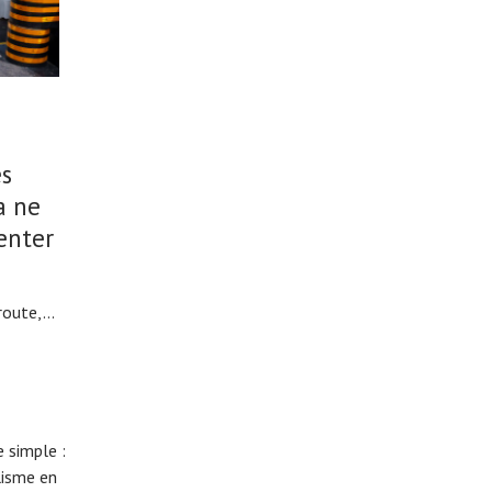
es
a ne
enter
oute,...
 simple :
lisme en