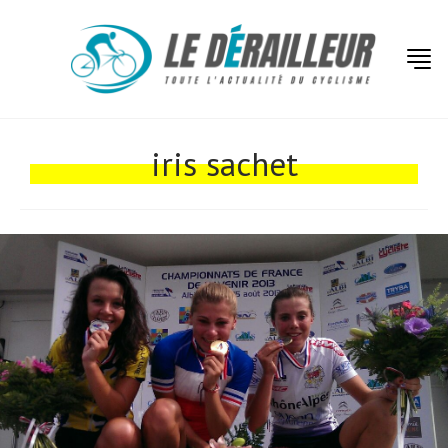
Actualités
Technologies
iris sachet
Tests de produits
Conseils
Tendances
Tous nos articles
À propos