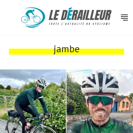
Actualités
Technologies
jambe
Tests de produits
Conseils
Tendances
Tous nos articles
À propos