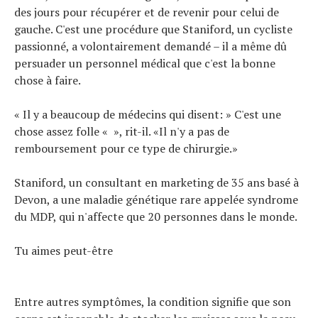
des jours pour récupérer et de revenir pour celui de
gauche. C'est une procédure que Staniford, un cycliste
passionné, a volontairement demandé – il a même dû
Actualités
persuader un personnel médical que c'est la bonne
Technologies
chose à faire.
Tests de produits
Conseils
« Il y a beaucoup de médecins qui disent: » C'est une
Tendances
chose assez folle « », rit-il. «Il n'y a pas de
Tous nos articles
remboursement pour ce type de chirurgie.»
À propos
Staniford, un consultant en marketing de 35 ans basé à
Devon, a une maladie génétique rare appelée syndrome
du MDP, qui n'affecte que 20 personnes dans le monde.
Tu aimes peut-être
Entre autres symptômes, la condition signifie que son