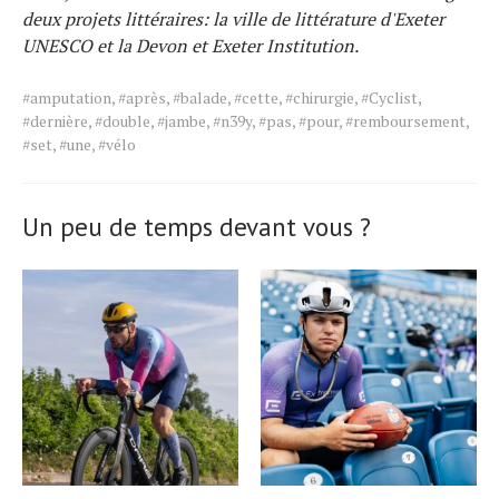
deux projets littéraires: la ville de littérature d'Exeter
UNESCO et la Devon et Exeter Institution.
Tags
#amputation
,
#après
,
#balade
,
#cette
,
#chirurgie
,
#Cyclist
,
for
#dernière
,
#double
,
#jambe
,
#n39y
,
#pas
,
#pour
,
#remboursement
,
the
#set
,
#une
,
#vélo
article.
Un peu de temps devant vous ?