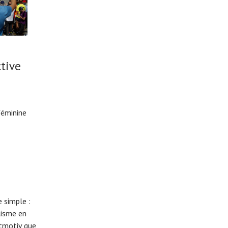
tive
féminine
 simple :
lisme en
eitmotiv que