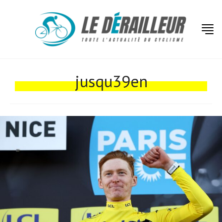
Actualités
Technologies
jusqu39en
Tests de produits
Conseils
Tendances
Tous nos articles
À propos