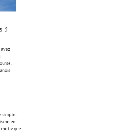
s 3
s avez
u
ourse,
anois
 simple :
lisme en
eitmotiv que