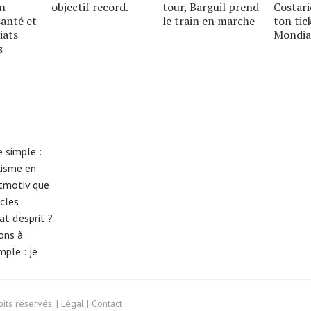
un
objectif record.
tour, Barguil prend
Costari
santé et
le train en marche
ton tic
iats
Mondia
s
 simple :
lisme en
eitmotiv que
cles
t d'esprit ?
tons à
imple :
je
its réservés. |
Légal
|
Contact