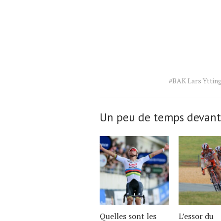
Tags
#BAK Lars Yttin
for
the
article.
Un peu de temps devant
Quelles sont les
L’essor du