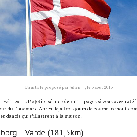
Un article proposé par Julien
, le 3 août 2013
= »5″ text= »P »]etite séance de rattrapages si vous avez raté l
our du Danemark. Après déjà trois jours de course, ce sont co
s danois qui s’illustrent à la maison.
keborg – Varde (181,5km)