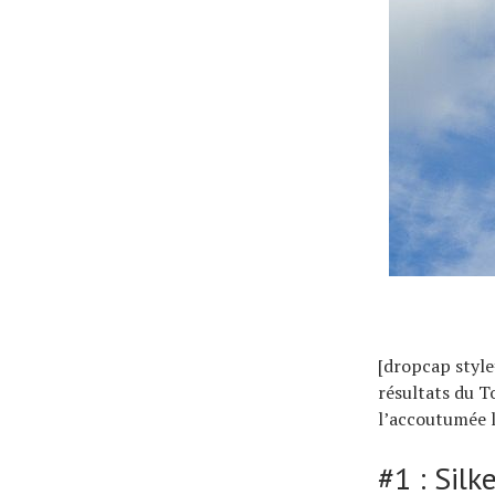
Technologies
Tests de produits
Conseils
Tendances
Tous nos articles
À propos
[dropcap style
résultats du T
l’accoutumée le
#1 : Sil