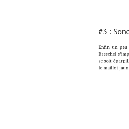
#3 : Son
Enfin un peu 
Breschel s’imp
se soit éparpi
le maillot jaun