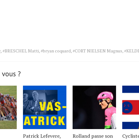
g
,
#BRESCHEL Matti
,
#bryan coquard
,
#CORT NIELSEN Magnus
,
#KELD
 vous ?
Patrick Lefevere,
Rolland passe son
Cyclist