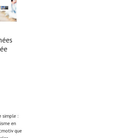
nées
née
 simple :
lisme en
eitmotiv que
cles