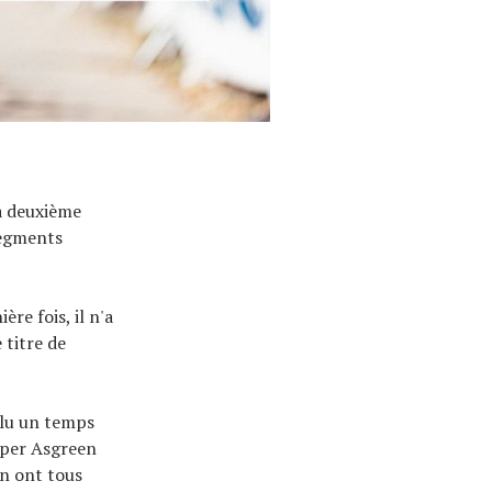
a deuxième
segments
re fois, il n'a
 titre de
alu un temps
sper Asgreen
on ont tous