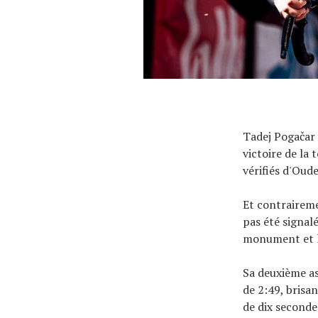
Tadej Pogačar 
victoire de la
vérifiés d'Ou
Et contrairemen
pas été signalé
monument et la
Sa deuxième a
de 2:49, bris
de dix seconde