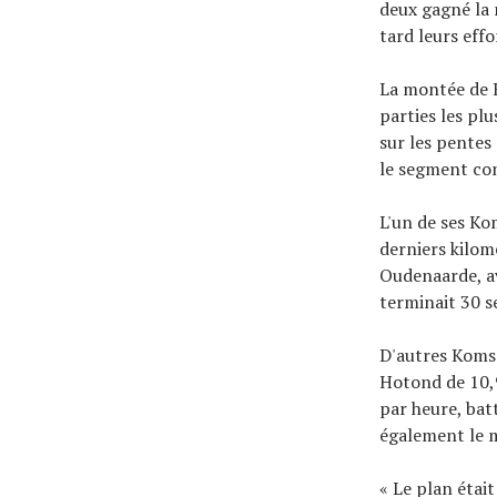
deux gagné la 
tard leurs effo
La montée de 
parties les plu
sur les pentes 
le segment co
L'un de ses Ko
derniers kilom
Oudenaarde, av
terminait 30 s
D'autres Koms
Hotond de 10,9
par heure, bat
également le m
« Le plan était