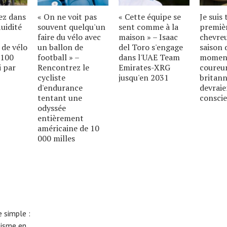
ez dans
« On ne voit pas
« Cette équipe se
Je suis
luidité
souvent quelqu'un
sent comme à la
premiè
faire du vélo avec
maison » – Isaac
chevreui
 de vélo
un ballon de
del Toro s'engage
saison 
 100
football » –
dans l'UAE Team
moment
i par
Rencontrez le
Emirates-XRG
coureur
cycliste
jusqu'en 2031
britann
d'endurance
devraie
tentant une
conscie
odyssée
entièrement
américaine de 10
000 milles
 simple :
lisme en