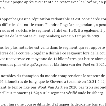
même époque après avoir tenté de rester avec le Slovène, en 
rts.
Koppenberg a une réputation redoutable et est considérée co
s difficiles de tout le cours Flandre. Pogačar, cependant, a po
raides et a déchiré le segment vérifié en 1:38. Il a également 
mplet de la montée du Koppenberg avec un temps de 3:09.
ms les plus notables est venu dans le segment qui se rapporte
ètres de la course. Pogačar a déchiré ce segment lors de la cou
ec une vitesse en moyenne de 44 kilomètres par heure alors qu
econdes plus vite qu'Asgreen et Mathieu van der Poel en 2021.
 notables du champion du monde comprenaient le secteur de
1 kilomètres de long, que le Slovène a terminé en 15:31 à 42
tant le temps fixé par Wout Van Aert en 2020 par trois seconde
eilleur moment (1:32) sur le segment vérifié oude kruisberg.
 d'en faire une course difficile, d'attaquer la deuxième fois su