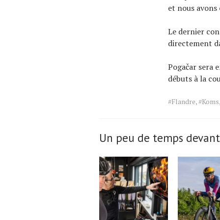
et nous avons e
Le dernier con
directement da
Pogačar sera e
débuts à la c
Tags
#Flandre
,
#Koms
for
the
article.
Un peu de temps devant