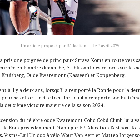
Un article proposé par Rédaction
, le 7 avril 2025
a pris une poignée de principaux Strava Koms en route vers s
 tournée en Flandre dimanche, établissant des records sur les 
de Kruisberg, Oude Kwaremont (Kasseen) et Koppenberg.
t à il y a deux ans, lorsqu'il a remporté la Ronde pour la derniè
 pour ses efforts cette fois alors qu'il a remporté son huitième
 deuxième victoire majeure de la saison 2024.
scension du célèbre oude Kwaremont Cobd Cobd Climb lui a v
ant le Kom précédemment établi par EF Education Eastpost Ka
s. Visma-Lail Un duo à vélo Wout Van Aert et Matteo Jorgens