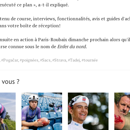
xécuté ce plan », a-t-il expliqué.
tenu de course, interviews, fonctionnalités, avis et guides d'ac
ns votre boîte de réception!
nsuite en action à Paris-Roubaix dimanche prochain alors qu'il
ourse connue sous le nom de
Enfer du nord.
,
#Pogačar
,
#poignées
,
#Sacs
,
#Strava
,
#Tadej
,
#tournée
 vous ?