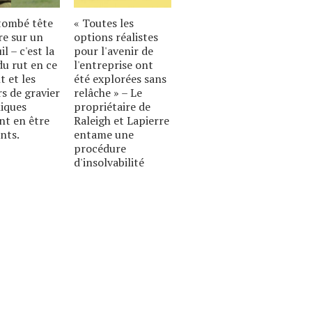
 tombé tête
« Toutes les
re sur un
options réalistes
l – c'est la
pour l'avenir de
du rut en ce
l'entreprise ont
 et les
été explorées sans
s de gravier
relâche » – Le
iques
propriétaire de
nt en être
Raleigh et Lapierre
nts.
entame une
procédure
d'insolvabilité