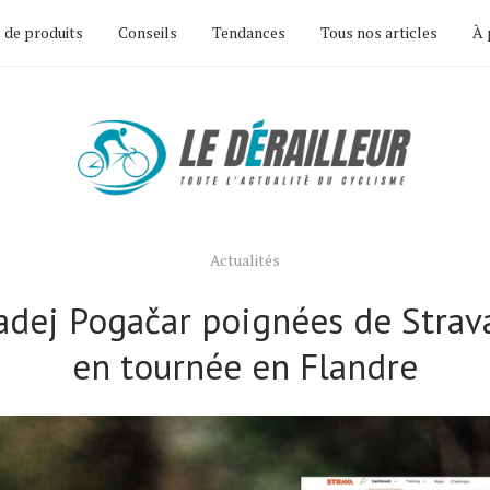
 de produits
Conseils
Tendances
Tous nos articles
À 
Actualités
adej Pogačar poignées de Stra
en tournée en Flandre