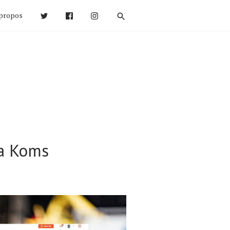
propos
va Koms