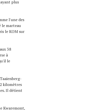
payant plus
mme l'une des
sé le marteau
pris le KOM sur
 aux 38
rse à
'il le
 Taaienberg-
,2 kilomètres
s. Il détient
r le Kwaremont,