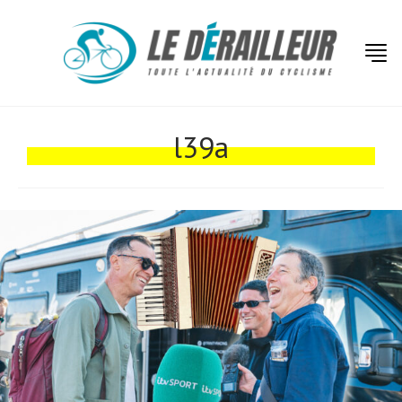
Actualités
Technologies
l39a
Tests de produits
Conseils
Tendances
Tous nos articles
À propos