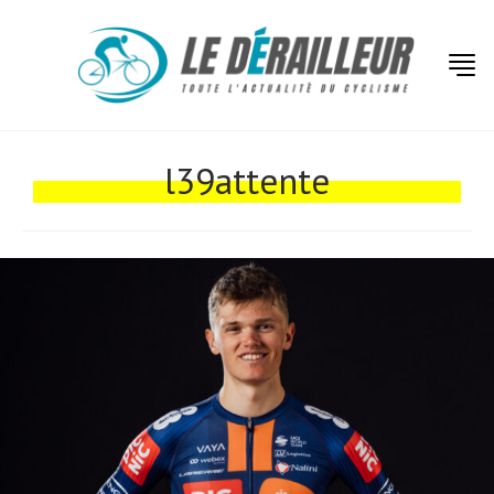
Actualités
Technologies
l39attente
Tests de produits
Conseils
Tendances
Tous nos articles
À propos