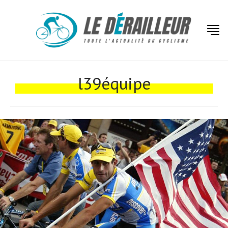
l39équipe
Actualités
Technologies
Tests de produits
Conseils
Tendances
Tous nos articles
À propos