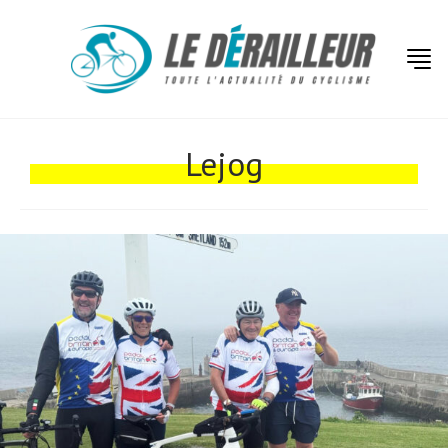
Actualités
Technologies
Lejog
Tests de produits
Conseils
Tendances
Tous nos articles
À propos