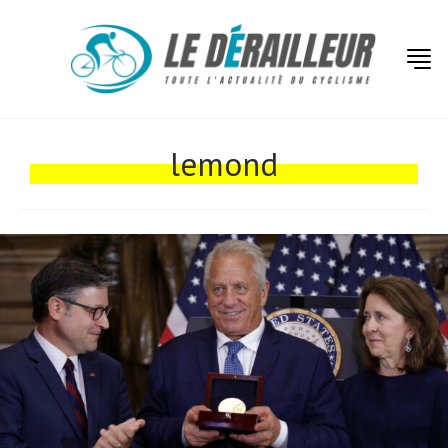
lemond
Actualités
Technologies
Tests de produits
Conseils
Tendances
Tous nos articles
À propos