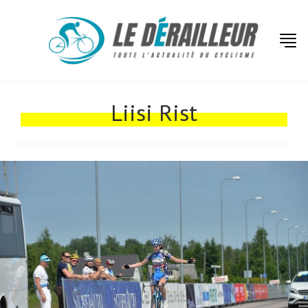
Actualités
Liisi Rist
Technologies
Tests de produits
Conseils
Tendances
Tous nos articles
À propos