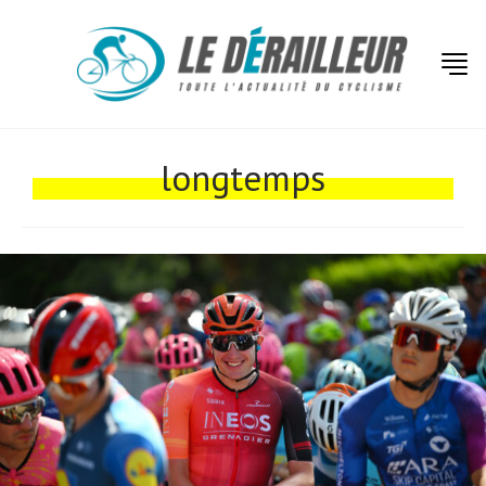
longtemps
Actualités
Technologies
Tests de produits
Conseils
Tendances
Tous nos articles
À propos