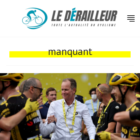
Actualités
Technologies
manquant
Tests de produits
Conseils
Tendances
Tous nos articles
À propos