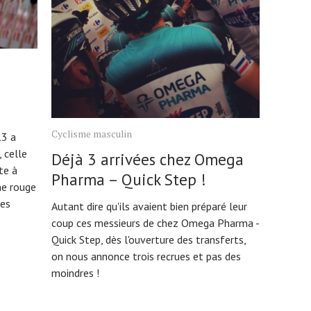
Cyclisme masculin
13 a
 celle
Déjà 3 arrivées chez Omega
te à
Pharma – Quick Step !
me rouge
des
Autant dire qu'ils avaient bien préparé leur
coup ces messieurs de chez Omega Pharma -
Quick Step, dès l'ouverture des transferts,
on nous annonce trois recrues et pas des
moindres !