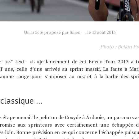
Un article proposé par Julien
, le 13 août 2013
Photo : Belkin P
e= »5″ text= »L »]e lancement de cet Eneco Tour 2013 a t
f une, celle d’une arrivée au sprint massif. La faute à Ma
flamme rouge pour s’imposer au nez et à la barbe des spri
 classique …
 étape menait le peloton de Coxyde à Ardooie, un parcours as
promise aux sprinteurs avec certainement une échappée d
rès loin. Bonne prévision en ce qui concerne l’échappée puisqu