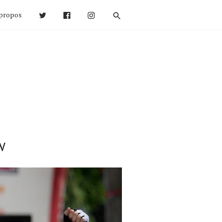
propos
w