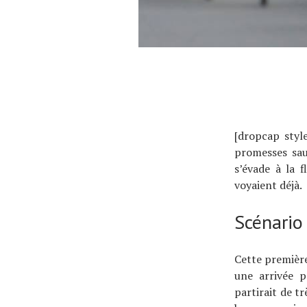
[dropcap styl
promesses sau
s’évade à la 
voyaient déjà.
Scénario
Cette première
une arrivée 
partirait de t