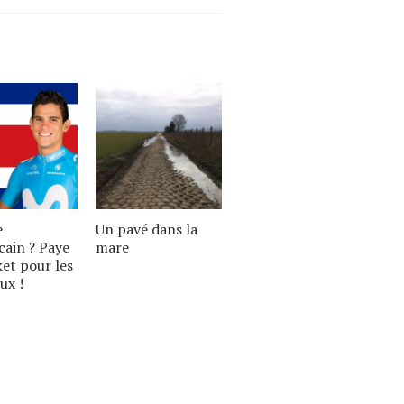
e
Un pavé dans la
cain ? Paye
mare
ket pour les
ux !