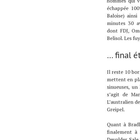
hommes qui vo
échappée 100%
Baloise) ains
minutes 30 av
dont FDJ, Ome
Belisol. Les fu
… final é
Il reste 10 bo
mettent en pla
sinueuses, un
s’agit de Ma
L’australien d
Greipel.
Quant à Bradl
finalement à 
Devolder. Sale 