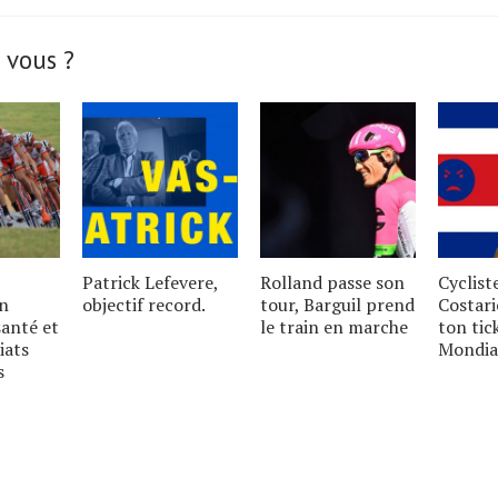
 vous ?
Patrick Lefevere,
Rolland passe son
Cyclist
un
objectif record.
tour, Barguil prend
Costari
santé et
le train en marche
ton tic
iats
Mondia
s