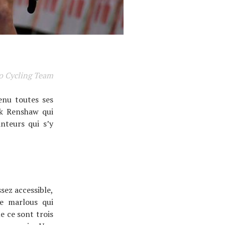
ro Cycling Team
enu toutes ses
rk Renshaw qui
nteurs qui s’y
sez accessible,
e marlous qui
e ce sont trois