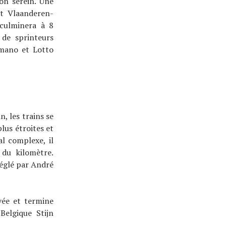
on serein. Une
rt Vlaanderen-
 culminera à 8
 de sprinteurs
imano et Lotto
, les trains se
lus étroites et
l complexe, il
du kilomètre.
réglé par André
vée et termine
Belgique Stijn