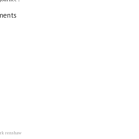
ments
rk renshaw