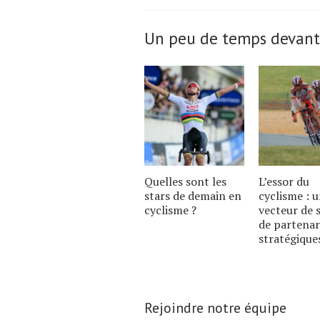
the
article.
Un peu de temps devant
Quelles sont les
L’essor du
stars de demain en
cyclisme : 
cyclisme ?
vecteur de 
de partenar
stratégique
Rejoindre notre équipe