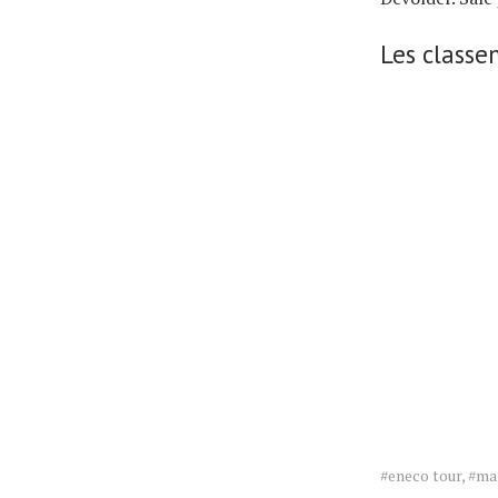
Les classe
Tags
#eneco tour
,
#ma
for