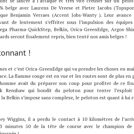
nt se lancer à l’attaque et très vite creuser sur un pelot
 belge avec Laurens De Vreese et Pieter Jacobs (Topspo
i que Benjamin Verraes (Accent Jobs-Wanty ). Leur avance
ant de lentement s’effriter sous l’impulsion des équipes
ga Pharma-QuickStep, Belkin, Orica-GreenEdge, Argos-Sh
yards seront finalement repris, bien tenté nos amis belges !
tonnant !
rnes et c’est Orica-GreenEdge qui va prendre les choses en main
ce. La flamme rouge est en vue et les routes sont de plus en p
 homme avait du préparer son coup pour profiter de ce fina
rk Renshaw qui bondit du peloton pour tenter l’exploit 
e la Belkin s’impose sans complexe, le peloton est quant à lui 
ey Wiggins, il a perdu le contact à 10 kilomètres de l’arri
3 minutes 50 de la tête de course avec le champion de 
journée !