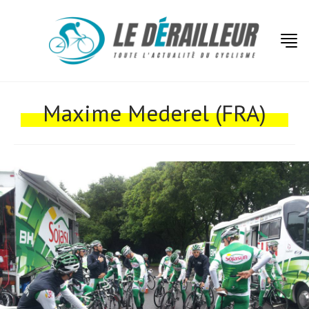
Actualités
Technologies
Maxime Mederel (FRA)
Tests de produits
Conseils
Tendances
Tous nos articles
À propos