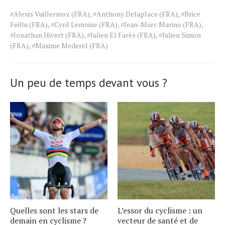
Tags
#Alexis Vuillermoz (FRA)
,
#Anthony Delaplace (FRA)
,
#Brice
for
Feillu (FRA)
,
#Cyril Lemoine (FRA)
,
#Jean-Marc Marino (FRA)
,
the
#Jonathan Hivert (FRA)
,
#Julien El Farès (FRA)
,
#Julien Simon
article.
(FRA)
,
#Maxime Mederel (FRA)
Un peu de temps devant vous ?
Quelles sont les stars de
L’essor du cyclisme : un
demain en cyclisme ?
vecteur de santé et de