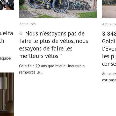
Actualités
Actualit
uelta
« Nous n'essayons pas de
8 848
ch
faire le plus de vélos, nous
Goldi
essayons de faire les
l'Eve
meilleurs vélos ''
les p
équipe
conse
Cela fait 29 ans que Miguel Indurain a
remporté le...
Au cour
est pass