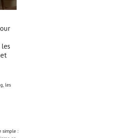
pour
 les
 et
, les
 simple :