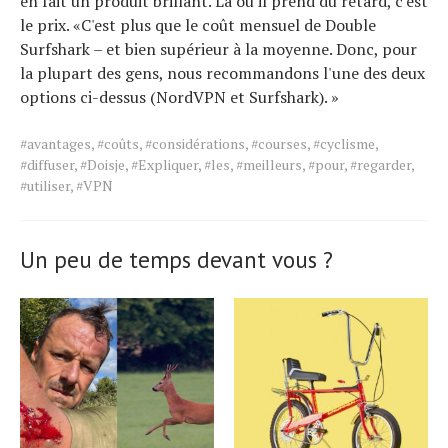
en fait un produit brillant. Là où il prend du retard, c'est
le prix. «C'est plus que le coût mensuel de Double
Surfshark – et bien supérieur à la moyenne. Donc, pour
la plupart des gens, nous recommandons l'une des deux
options ci-dessus (NordVPN et Surfshark). »
Tags
#avantages
,
#coûts
,
#considérations
,
#courses
,
#cyclisme
,
for
#diffuser
,
#Doisje
,
#Expliquer
,
#les
,
#meilleurs
,
#pour
,
#regarder
,
the
#utiliser
,
#VPN
article.
Un peu de temps devant vous ?