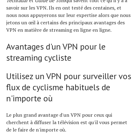
Techradar
et
Guide de Tom
qui savent tout ce qu'il y a à
savoir sur les VPN. Ils en ont testé des centaines, et
nous nous appuyerons sur leur expertise alors que nous
jetons un œil à certains des principaux avantages des
VPN en matière de streaming en ligne en ligne.
Avantages d'un VPN pour le
Actualités
streaming cycliste
Technologies
Tests de produits
Utilisez un VPN pour surveiller vos
Conseils
Tendances
flux de cyclisme habituels de
Tous nos articles
À propos
n'importe où
Le plus grand avantage d'un VPN pour ceux qui
cherchent à diffuser la télévision est qu'il vous permet
de le faire de n'importe où.