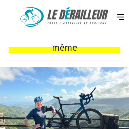
même
Actualités
Technologies
Tests de produits
Conseils
Tendances
Tous nos articles
À propos