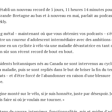
 établi un nouveau record de 5 jours, 11 heures 14 minutes pou
Grande-Bretagne au bas et à nouveau en mai, parlait au podca
kly.
ng métal – maintenant où que vous obteniez vos podcasts – s'é
'être un coureur d'adolescent intermédiaire avec des ambitions
e en un cycliste à vélo via une maladie dévastatrice en tant 
n sûr son récent record de bout en bout.
sidents britanniques nés au Canada ne sont intervenus au cycl
 maladie, puis se sont repliés dans le but de briser la fin du t
ats – et d'être forcé de l'abandonner en raison d'une blessure
e.
rigine monté sur le vélo, si je suis honnête, juste par désespoir. 
is faire ni où je voulais me tourner. »
tenu de course, interviews, fonctionnalités, avis et guides d'ac