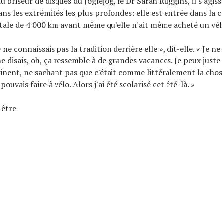
 briseur de disques du Joglejog, le Dr Sarah Ruggins, il s'agis
ns les extrémités les plus profondes: elle est entrée dans la 
ale de 4 000 km avant même qu'elle n'ait même acheté un vél
e ne connaissais pas la tradition derrière elle », dit-elle. « Je ne
e disais, oh, ça ressemble à de grandes vacances. Je peux juste 
tinent, ne sachant pas que c'était comme littéralement la chos
 pouvais faire à vélo. Alors j'ai été scolarisé cet été-là. »
-être