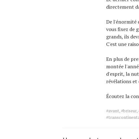
directement da
De l'énormité d
vous fixez de g
grands, ils de
C'est une rais
En plus de pre
montée l'année
d'esprit, la nu
révélations et 
Écoutez la con
Tags
#avant
,
#briseur
,
for
#transcontinent
the
article.