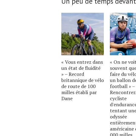
Un peu de temps devant
« Vous entrez dans
« On ne voi
un état de fluidité
souvent qu
» – Record
faire du vél
britannique de vélo
un ballon d
de route de 100
football » –
milles établi par
Rencontrez
Dane
cycliste
d'enduranc
tentant un
odyssée
entièremen
américaine 
000 milles