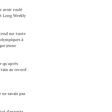
r avoir roulé
st Long Weekly
tend sur toute
 olympiques à
que jeune
e qu'après
errain au record
Je ne savais pas
hat d'experts,