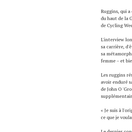
Ruggins, qui a
du haut de la 
de Cycling Wee
L'interview lo
sa carrière, d
sa métamorphos
femme – et bie
Les ruggins ré
avoir enduré sa
de John O 'Gro
supplémentair
« Je suis à l'o
ce que je voula
Le dernier con