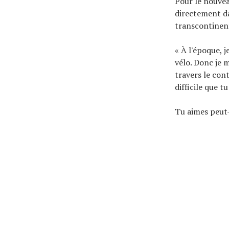
Pour le nouveau
directement da
transcontinent
« À l'époque, j
vélo. Donc je m
travers le con
difficile que tu
Tu aimes peut