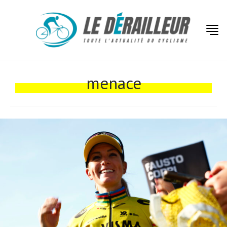
Actualités
Technologies
menace
Tests de produits
Conseils
Tendances
Tous nos articles
À propos