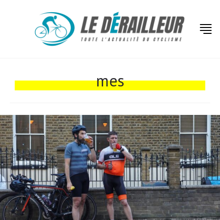
mes
Actualités
Technologies
Tests de produits
Conseils
Tendances
Tous nos articles