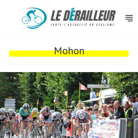
Actualités
Technologies
Mohon
Tests de produits
Conseils
Tendances
Tous nos articles
À propos