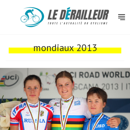
Actualités
Technologies
mondiaux 2013
Tests de produits
Conseils
Tendances
Tous nos articles
À propos