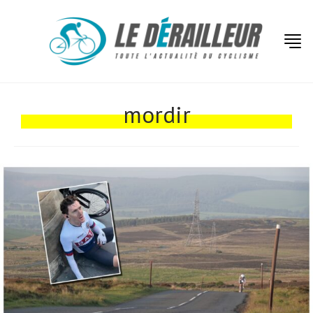
Actualités
Technologies
mordir
Tests de produits
Conseils
Tendances
Tous nos articles
À propos