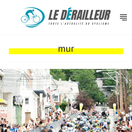
Actualités
mur
Technologies
Tests de produits
Conseils
Tendances
Tous nos articles
À propos