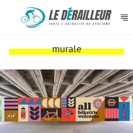
Actualités
Technologies
murale
Tests de produits
Conseils
Tendances
Tous nos articles
À propos