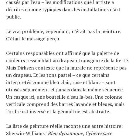
causés par l'eau – les modifications que l'artiste a
décrites comme typiques dans les installations d'art
public.
Le vrai problème, cependant, n'était pas la peinture.
C'était le message perçu.
Certains responsables ont affirmé que la palette de
couleurs ressemblait au drapeau transgenre de la fierté.
Mais Dirksen conteste que la murale ne représente pas
un drapeau. Et les tons pastel – ce que certains
interprétés comme bleu clair, rose et blanc – sont
utilisés séparément et jamais dans la même séquence.
Un casque ici, une bouteille d'eau là-bas. Une colonne
Actualités
Technologies
verticale comprend des barres lavande et bleues, mais
Tests de produits
l'ordre est inversé et la géométrie est abstraite.
Conseils
Tendances
Tous nos articles
La liste de peinture réelle raconte une autre histoire:
À propos
Sherwin-Williams '
Bleu dynamique
,
Cyberespace