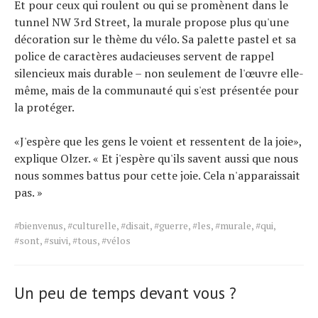
Et pour ceux qui roulent ou qui se promènent dans le
tunnel NW 3rd Street, la murale propose plus qu'une
décoration sur le thème du vélo. Sa palette pastel et sa
police de caractères audacieuses servent de rappel
silencieux mais durable – non seulement de l'œuvre elle-
même, mais de la communauté qui s'est présentée pour
la protéger.
«J'espère que les gens le voient et ressentent de la joie»,
explique Olzer. « Et j'espère qu'ils savent aussi que nous
nous sommes battus pour cette joie. Cela n'apparaissait
pas. »
Tags
#bienvenus
,
#culturelle
,
#disait
,
#guerre
,
#les
,
#murale
,
#qui
,
for
#sont
,
#suivi
,
#tous
,
#vélos
the
article.
Un peu de temps devant vous ?