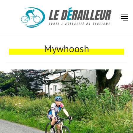
Actualités
Mywhoosh
Technologies
Tests de produits
Conseils
Tendances
Tous nos articles
À propos