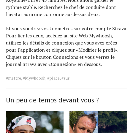
Royaume-Uni et 45 minutes. Nous allons garder le
rythme stable. Recherchez le chef de conduite dont
l'avatar aura une couronne au-dessus d'eux.
Et vous voudrez vos kilomètres sur votre compte Strava.
Pour lier les deux, accédez au site Web Mywhoosh,
utilisez les détails de connexion que vous avez créés
pour l'application et cliquez sur «Modifier le profil».
Cliquez sur le bouton Connexions et vous verrez le
journal Strava avec «Connexion» en dessous.
Tags
#mettre
,
#Mywhoosh
,
#place
,
#sur
for
the
article.
Un peu de temps devant vous ?