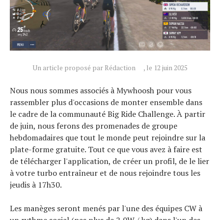
Un article proposé par Rédaction
, le 12 juin 2025
Nous nous sommes associés à Mywhoosh pour vous
Actualités
rassembler plus d'occasions de monter ensemble dans
Technologies
le cadre de la communauté Big Ride Challenge. À partir
Tests de produits
de juin, nous ferons des promenades de groupe
Conseils
hebdomadaires que tout le monde peut rejoindre sur la
plate-forme gratuite. Tout ce que vous avez à faire est
Tendances
de télécharger l'application, de créer un profil, de le lier
Tous nos articles
à votre turbo entraîneur et de nous rejoindre tous les
À propos
jeudis à 17h30.
Les manèges seront menés par l'une des équipes CW à