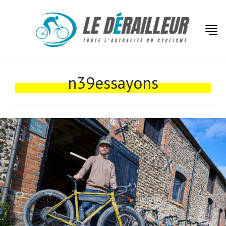
n39essayons
Actualités
Technologies
Tests de produits
Conseils
Tendances
Tous nos articles
À propos