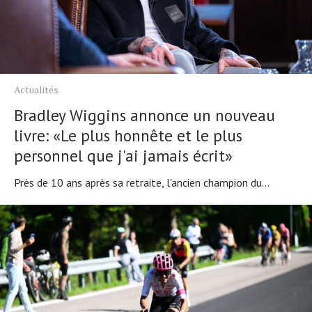
Actualités
Actualités
Technologies
Tests de produits
Bradley Wiggins annonce un nouveau
Conseils
livre: «Le plus honnête et le plus
Tendances
personnel que j'ai jamais écrit»
Tous nos articles
Près de 10 ans après sa retraite, l'ancien champion du...
À propos