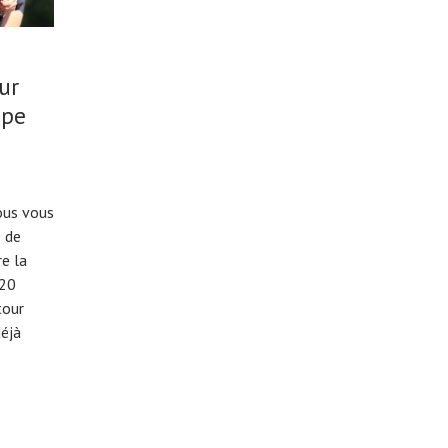
ur
ipe
ous vous
e de
e la
 20
tour
déjà