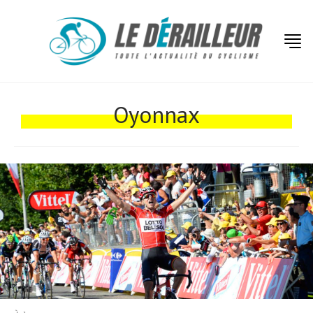
Actualités
Technologies
Oyonnax
Tests de produits
Conseils
Tendances
Tous nos articles
À propos