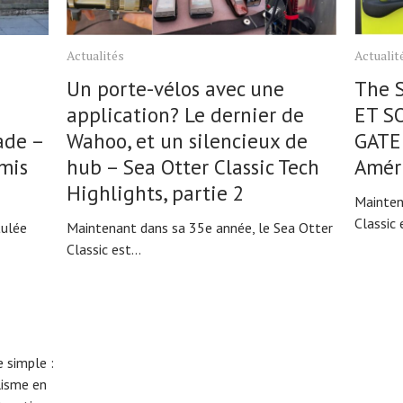
Actualités
Actualit
Un porte-vélos avec une
The S
application? Le dernier de
ET S
ade –
Wahoo, et un silencieux de
GATE
amis
hub – Sea Otter Classic Tech
Améri
Highlights, partie 2
Mainten
Classic e
tulée
Maintenant dans sa 35e année, le Sea Otter
Classic est...
 simple :
lisme en