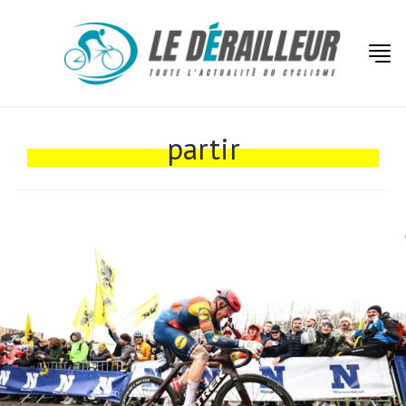
Actualités
Technologies
partir
Tests de produits
Conseils
Tendances
Tous nos articles
À propos