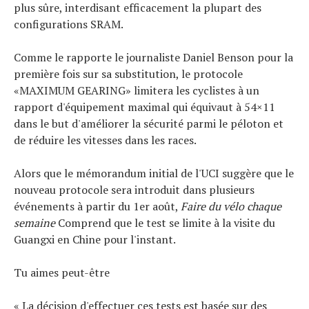
plus sûre, interdisant efficacement la plupart des
configurations SRAM.
Actualités
Technologies
Comme le rapporte le journaliste Daniel Benson pour la
Tests de produits
première fois sur sa substitution, le protocole
Conseils
«MAXIMUM GEARING» limitera les cyclistes à un
Tendances
rapport d'équipement maximal qui équivaut à 54×11
dans le but d'améliorer la sécurité parmi le péloton et
Tous nos articles
de réduire les vitesses dans les races.
À propos
Alors que le mémorandum initial de l'UCI suggère que le
nouveau protocole sera introduit dans plusieurs
événements à partir du 1er août,
Faire du vélo chaque
semaine
Comprend que le test se limite à la visite du
Guangxi en Chine pour l'instant.
Tu aimes peut-être
« La décision d'effectuer ces tests est basée sur des