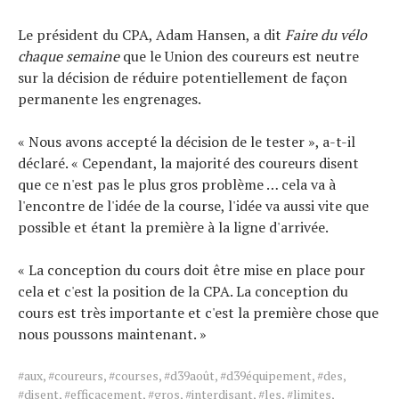
Le président du CPA, Adam Hansen, a dit
Faire du vélo
chaque semaine
que le Union des coureurs est neutre
sur la décision de réduire potentiellement de façon
permanente les engrenages.
« Nous avons accepté la décision de le tester », a-t-il
déclaré. « Cependant, la majorité des coureurs disent
que ce n'est pas le plus gros problème … cela va à
l'encontre de l'idée de la course, l'idée va aussi vite que
possible et étant la première à la ligne d'arrivée.
« La conception du cours doit être mise en place pour
cela et c'est la position de la CPA. La conception du
cours est très importante et c'est la première chose que
nous poussons maintenant. »
Tags
#aux
,
#coureurs
,
#courses
,
#d39août
,
#d39équipement
,
#des
,
for
#disent
,
#efficacement
,
#gros
,
#interdisant
,
#les
,
#limites
,