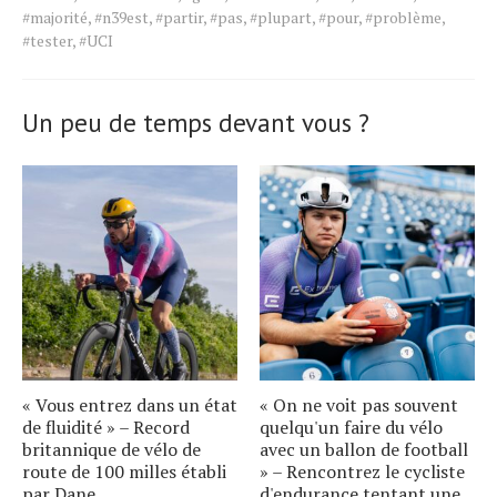
the
#majorité
,
#n39est
,
#partir
,
#pas
,
#plupart
,
#pour
,
#problème
,
article.
#tester
,
#UCI
Un peu de temps devant vous ?
« Vous entrez dans un état
« On ne voit pas souvent
de fluidité » – Record
quelqu'un faire du vélo
britannique de vélo de
avec un ballon de football
route de 100 milles établi
» – Rencontrez le cycliste
par Dane
d'endurance tentant une